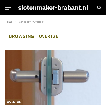
slotenmaker-brabant.nl
Home
»
Category: "Overige"
BROWSING:
OVERIGE
OVERIGE