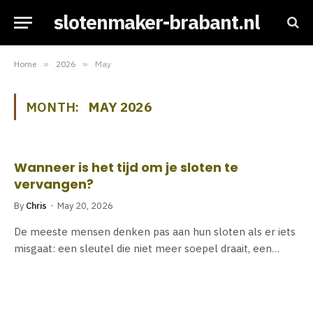
slotenmaker-brabant.nl
Home
»
2026
»
May
MONTH:
MAY 2026
Wanneer is het tijd om je sloten te
vervangen?
By
Chris
May 20, 2026
De meeste mensen denken pas aan hun sloten als er iets
misgaat: een sleutel die niet meer soepel draait, een…