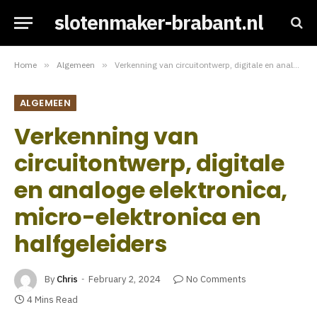
slotenmaker-brabant.nl
Home
»
Algemeen
»
Verkenning van circuitontwerp, digitale en analoge elektronica, micro-elektronica en halfgeleiders
ALGEMEEN
Verkenning van
circuitontwerp, digitale
en analoge elektronica,
micro-elektronica en
halfgeleiders
By
Chris
February 2, 2024
No Comments
4 Mins Read