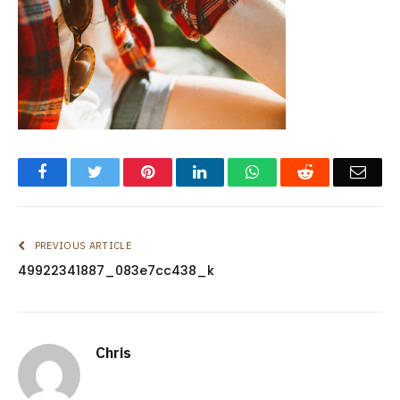
Facebook
Twitter
Pinterest
LinkedIn
WhatsApp
Reddit
Emai
PREVIOUS ARTICLE
49922341887_083e7cc438_k
Chris