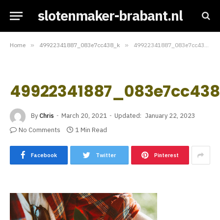
slotenmaker-brabant.nl
Home
»
49922341887_083e7cc438_k
»
49922341887_083e7cc438_k
49922341887_083e7cc43
By
Chris
March 20, 2021
Updated:
January 22, 2023
No Comments
1 Min Read
Facebook
Twitter
Pinterest