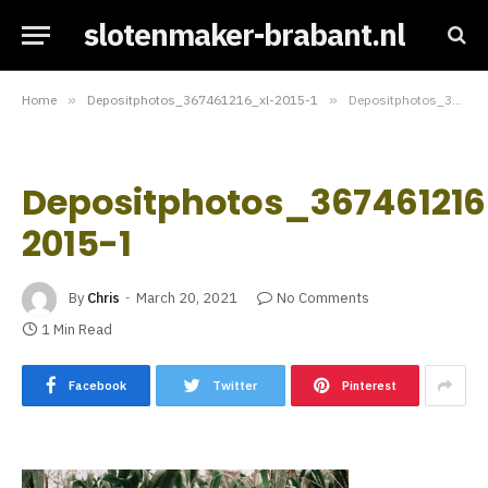
slotenmaker-brabant.nl
Home
»
Depositphotos_367461216_xl-2015-1
»
Depositphotos_367461216_xl-2015-1
Depositphotos_367461216
2015-1
By
Chris
March 20, 2021
No Comments
1 Min Read
Facebook
Twitter
Pinterest