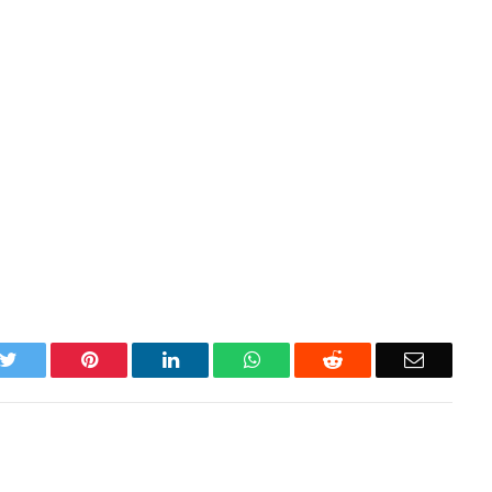
k
Twitter
Pinterest
LinkedIn
WhatsApp
Reddit
Email