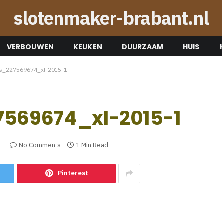
slotenmaker-brabant.nl
VERBOUWEN
KEUKEN
DUURZAAM
HUIS
os_227569674_xl-2015-1
7569674_xl-2015-1
3
No Comments
1 Min Read
Pinterest