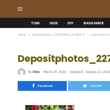
TUIN
HUIS
DIY
BADKAMER
Home
»
Depositphotos_227569674_xl-2015-1
»
Depositphot
Depositphotos_22
By
Chris
March 20, 2021
Updated:
January 22, 202
Facebook
Twitter