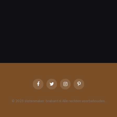
Facebook
Twitter
Instagram
Pinterest
© 2023 slotenmaker-brabant.nl Alle rechten voorbehouden.