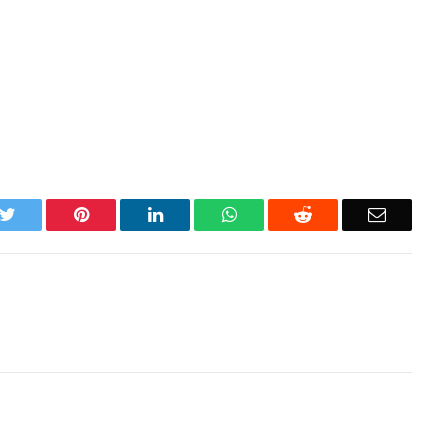
k
Twitter
Pinterest
LinkedIn
WhatsApp
Reddit
Email