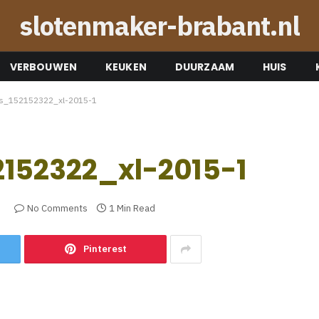
slotenmaker-brabant.nl
VERBOUWEN
KEUKEN
DUURZAAM
HUIS
os_152152322_xl-2015-1
152322_xl-2015-1
3
No Comments
1 Min Read
Pinterest