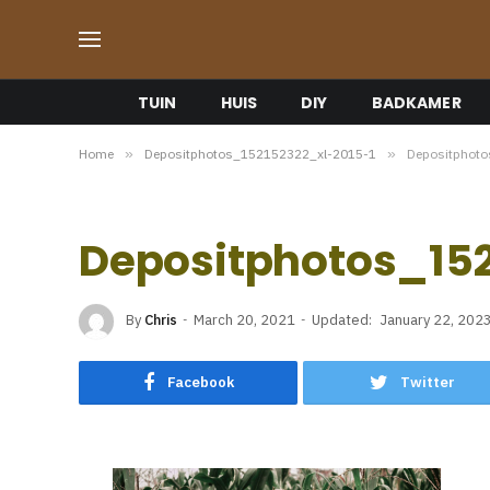
TUIN
HUIS
DIY
BADKAMER
Home
»
Depositphotos_152152322_xl-2015-1
»
Depositphot
Depositphotos_152
By
Chris
March 20, 2021
Updated:
January 22, 202
Facebook
Twitter